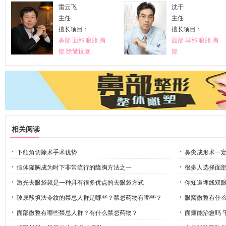
雷云飞
沈干
主任
主任
擅长项目：
擅长项目：
鼻部
面部
吸脂
胸
面部
耳部
吸脂
胸
部
除皱抗衰
部
相关阅读
下颌角切除术手术优势
鼻尖成形术一
假体隆胸成为时下非常流行的隆胸方法之一
很多人选择面
激光去眼袋就是一种具有很多优点的去眼袋方式
你知道埋线双
玻尿酸填法令纹的禁忌人群是哪些？禁忌药物有哪些？
眼窝微整有什
面部微整有哪些禁忌人群？有什么禁忌药物？
面瘫能治愈吗 