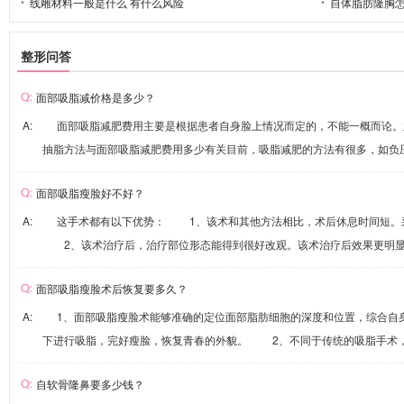
线雕材料一般是什么 有什么风险
自体脂肪隆胸怎
整形问答
面部吸脂减价格是多少？
A: 面部吸脂减肥费用主要是根据患者自身脸上情况而定的，不能一概而论
抽脂方法与面部吸脂减肥费用多少有关目前，吸脂减肥的方法有很多，如负压吸
面部吸脂瘦脸好不好？
A: 这手术都有以下优势： 1、该术和其他方法相比，术后休息时间短。
2、该术治疗后，治疗部位形态能得到很好改观。该术治疗后效果更明显、.
面部吸脂瘦脸术后恢复要多久？
A: 1、面部吸脂瘦脸术能够准确的定位面部脂肪细胞的深度和位置，综合自
下进行吸脂，完好瘦脸，恢复青春的外貌。 2、不同于传统的吸脂手术，面
自软骨隆鼻要多少钱？