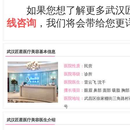
如果您想了解更多武汉匠
，我们将会带给您更
线咨询
武汉匠星医疗美容基本信息
医院性质：
民营
医院等级：
诊所
医院医生：
雷云飞
沈干
擅长项目：
眼眉
鼻部
面部
吸脂
胸部
医院地址：
武昌区徐家棚街三角路村福
号
武汉匠星医疗美容医生介绍