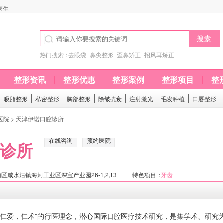
医生
热门搜索：
去眼袋
鼻尖整形
歪鼻矫正
招风耳矫正
整形资讯
整形优惠
整形案例
整形项目
整
吸脂整形
私密整形
胸部整形
除皱抗衰
注射激光
毛发种植
口唇整形
医院
> 天津伊诺口腔诊所
在线咨询
预约医院
诊所
咸水沽镇海河工业区深宝产业园26-1,2,13
特色项目：
牙齿
爱，仁术”的行医理念，潜心国际口腔医疗技术研究，是集学术、研究