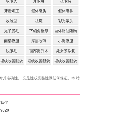
双眼皮
开眼角
祛眼袋
牙齿矫正
假体隆胸
假体隆鼻
改脸型
祛斑
彩光嫩肤
光子脱毛
下颌角整形
自体脂肪隆胸
面部吸脂
厚唇改薄
小腿吸脂
脱腋毛
面部提升术
处女膜修复
埋线改善眼袋
埋线改善眼袋
埋线改善眼袋
的优点
的缺点
其准确性、 充足性或完整性做任何保证。本 站
作伙伴
19020