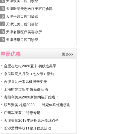
4
天津欢美口腔门诊部
5
天津医莱美思医疗美容门诊部
6
天津平川口腔门诊部
7
天津汇美口腔门诊部
8
天津名媛医疗美容诊所
9
天津博康口腔门诊部
整形优惠
更多>>
合肥崔劲松2020夏末·初秋造美季
京民医院八月份（七夕节）活动
合肥崔劲松乘风破浪来变美
上海时光过新年 耀新颜活动
贵阳利美康2020新颜纳福开始啦！
双节聚美 礼遇2020——韩妃年终钜惠答谢
广州军美双11特惠专场
天津美莱2019年庆钜惠乐享冰点价
长沙爱思特双11整形优惠活动