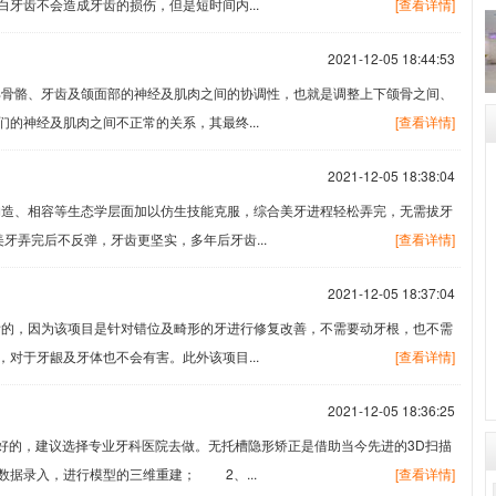
牙齿不会造成牙齿的损伤，但是短时间内...
[查看详情]
2021-12-05 18:44:53
面部骨骼、牙齿及颌面部的神经及肌肉之间的协调性，也就是调整上下颌骨之间、
的神经及肌肉之间不正常的关系，其最终...
[查看详情]
2021-12-05 18:38:04
造、相容等生态学层面加以仿生技能克服，综合美牙进程轻松弄完，无需拔牙
牙弄完后不反弹，牙齿更坚实，多年后牙齿...
[查看详情]
2021-12-05 18:37:04
的，因为该项目是针对错位及畸形的牙进行修复改善，不需要动牙根，也不需
对于牙龈及牙体也不会有害。此外该项目...
[查看详情]
2021-12-05 18:36:25
好的，建议选择专业牙科医院去做。无托槽隐形矫正是借助当今先进的3D扫描
数据录入，进行模型的三维重建； 2、...
[查看详情]