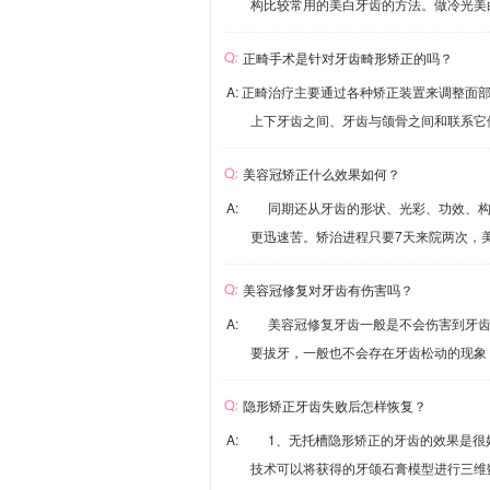
构比较常用的美白牙齿的方法。做冷光美白
正畸手术是针对牙齿畸形矫正的吗？
A: 正畸治疗主要通过各种矫正装置来调整
上下牙齿之间、牙齿与颌骨之间和联系它们
美容冠矫正什么效果如何？
A: 同期还从牙齿的形状、光彩、功效、构
更迅速苦。矫治进程只要7天来院两次，美
美容冠修复对牙齿有伤害吗？
A: 美容冠修复牙齿一般是不会伤害到牙齿
要拔牙，一般也不会存在牙齿松动的现象，
隐形矫正牙齿失败后怎样恢复？
A: 1、无托槽隐形矫正的牙齿的效果是很
技术可以将获得的牙颌石膏模型进行三维