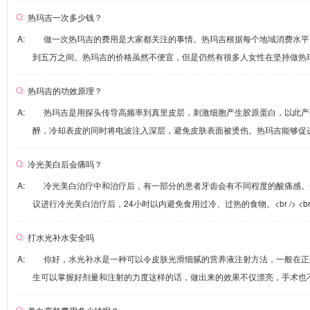
热玛吉一次多少钱？
A: 做一次热玛吉的费用是大家都关注的事情。热玛吉根据每个地域消费水平
到五万之间。热玛吉的价格虽然不便宜，但是仍然有很多人女性在坚持做热
热玛吉的功效原理？
A: 热玛吉是用探头传导高频率到真里皮层，刺激细胞产生胶原蛋白，以此产
醉，冷却表皮的同时将电波注入深层，避免皮肤表面被烫伤。热玛吉能够促
冷光美白后会痛吗？
A: 冷光美白治疗中和治疗后，有一部分的患者牙齿会有不同程度的酸痛感。
议进行冷光美白治疗后，24小时以内避免食用过冷、过热的食物。<br /> <br 
打水光补水安全吗
A: 你好，水光补水是一种可以令皮肤光滑细腻的营养液注射方法，一般在正
生可以掌握好剂量和注射的力度这样的话，做出来的效果不仅漂亮，手术也